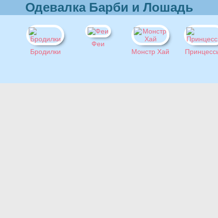
Одевалка Барби и Лошадь
Феи
Бродилки
Монстр Хай
Принцесс