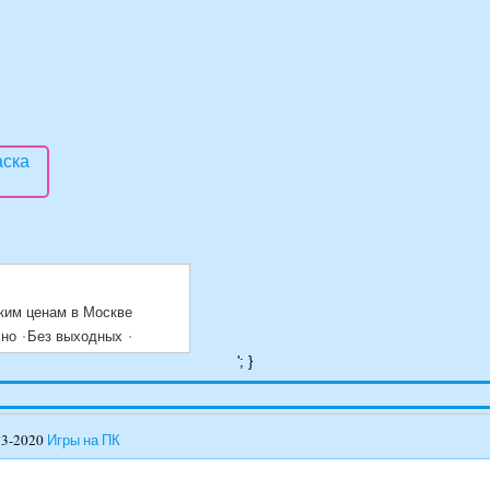
ким ценам в Москве
чно
Без выходных
'; }
13-2020
Игры на ПК