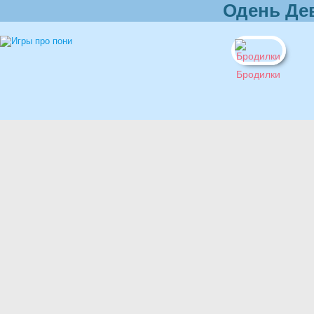
Одень Де
Бродилки