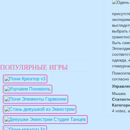
присутст
эксперим
выглядет
выбрать 
грамотно
быть сам
Эппелдже
соответс
одежда, 
ПОПУЛЯРНЫЕ ИГРЫ
гламурна
Помогите 
согласно
Управле
Мышка
Статист
Категор
4
votes, 