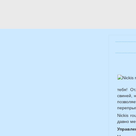
тебя! О
свиней, 
позволяе
перепрыг
Nickis r
давно ме
Управле