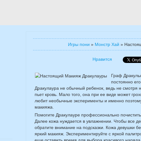
Игры пони
»
Монстр Хай
»
Настоя
Нравится
Граф Дракулы 
постоянно его
Дракулаура не обычный ребенок, ведь не смотря н
пьет кровь. Мало того, она при ее виде может гр
любит необычные эксперименты и именно поэтому 
макияжа.
Помогите Дракулауре профессионально почистить
Далее кожа нуждается в увлажнении. Чтобы все д
обратите внимание на подсказки. Кожа девушки бе
яркий макияж. Экспериментируйте с яркой палитро
еще оставить время для выбора красивого наряда