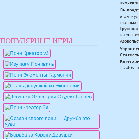
понравит
Он предс
этом мул
главных 
Грустная
готовы х
ПОПУЛЯРНЫЕ ИГРЫ
удовольс
Управле
Статист
Категор
1
votes, 