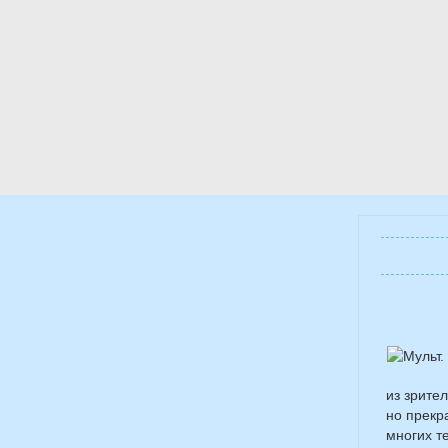
из зрите
но прекр
многих т