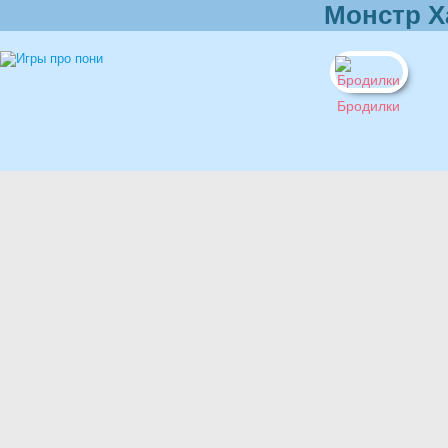
Монстр Х
Бродилки