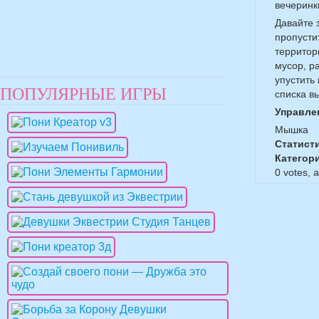
вечеринк
Давайте 
пропусти
территор
мусор, р
упустить 
ПОПУЛЯРНЫЕ ИГРЫ
списка в
Управле
Мышка
Статист
Категор
0
votes, 