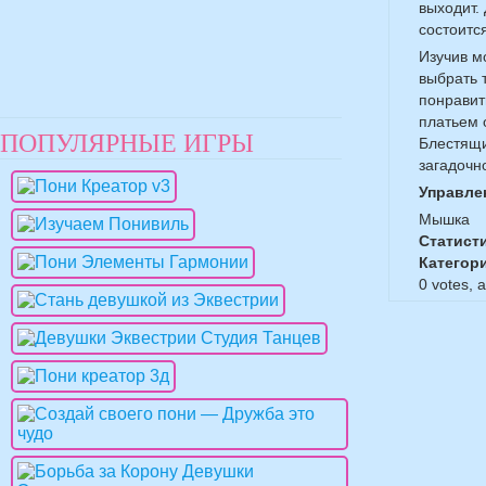
выходит.
состоитс
Изучив м
выбрать 
понравит
платьем 
ПОПУЛЯРНЫЕ ИГРЫ
Блестящи
загадочн
Управле
Мышка
Статист
Категор
0
votes, 