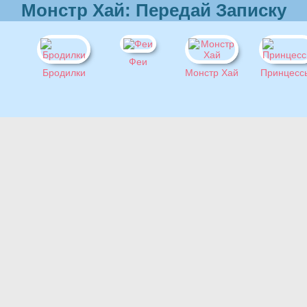
Монстр Хай: Передай Записку
Феи
Бродилки
Монстр Хай
Принцесс