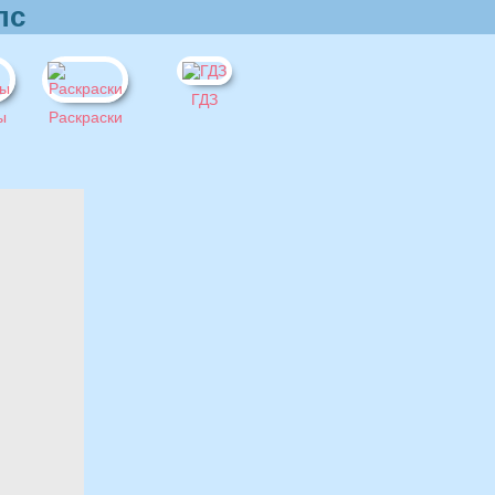
пс
ГДЗ
ы
Раскраски