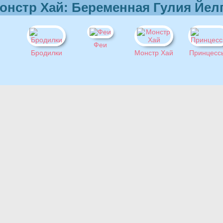
онстр Хай: Беременная Гулия Йел
Феи
Бродилки
Монстр Хай
Принцесс