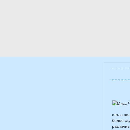
стала че
более ск
различны