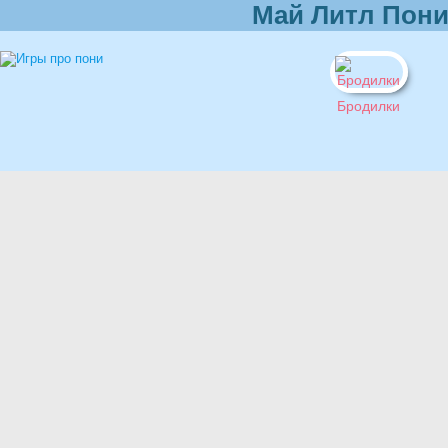
Май Литл Пони
Бродилки