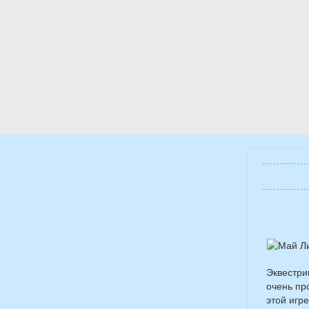
Эквестри
очень пр
этой игр