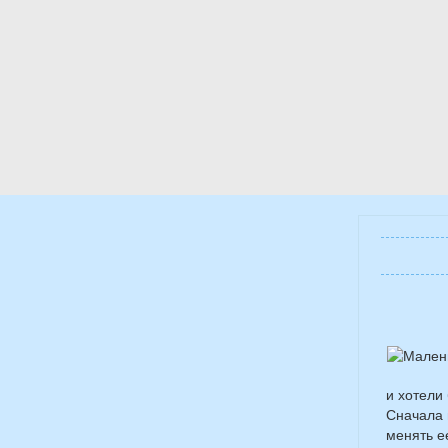
и хотели
Сначала 
менять е