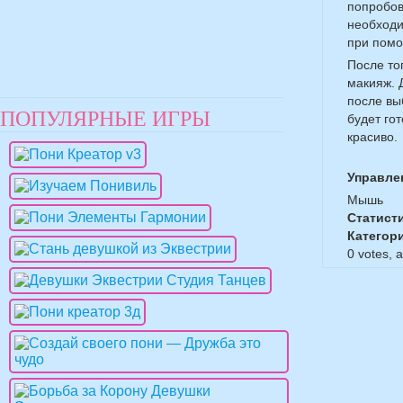
попробов
необходи
при помо
После то
макияж. 
после вы
ПОПУЛЯРНЫЕ ИГРЫ
будет го
красиво.
Управле
Мышь
Статист
Категор
0
votes, 