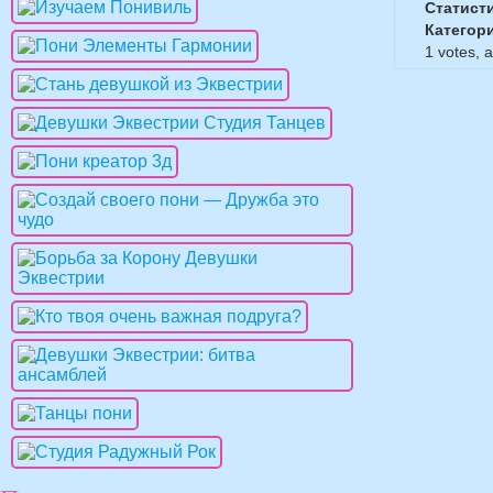
Статист
Категор
1
votes, 