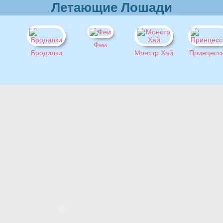
Летающие Лошади
Феи
Бродилки
Монстр Хай
Принцесс