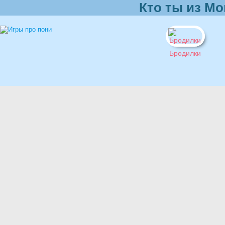
Кто ты из М
Бродилки