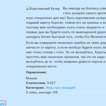
Вы никогда не боялись отве
стать кучером самого кроля
игра специально для вас! Быть королевским кучеро
подавай карету Королю, отвози его на приемы и в
поэтому вам необходимо ехать очень аккуратно и т
первые дни вы будете ехать по вымощенной дороге
находить более быстрый путь, чтобы Его Величест
Если вы совершите несколько ошибок на таких доро
запчасти от кареты, а если вообще будете ехать бе
уже точно голова с плеч. Но не волнуйтесь, Корол
простить вам несколько провалов, так что не надо 
волнуйтесь за то, чтобы вовремя довести короля и
специальное место.
Управление:
Мышка
Статистика:
9 627
Категории:
Игры про лошадей
0
votes, average:
0
/
5