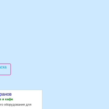
оранов
в и кафе
го оборудования для