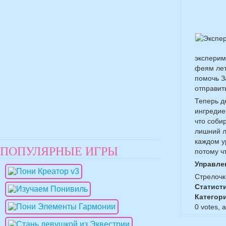
эксперим
феям лет
помочь З
отправить
Теперь д
ингредие
что соби
лишний л
каждом у
ПОПУЛЯРНЫЕ ИГРЫ
потому ч
Управле
Стрелочк
Статист
Категор
0
votes, 