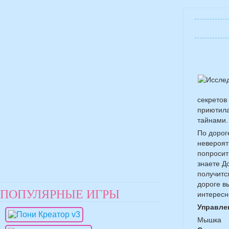
секретов
приютила
тайнами.
По дорог
невероят
попросит
знаете Д
получитс
дороге в
ПОПУЛЯРНЫЕ ИГРЫ
интересн
Управле
Мышка