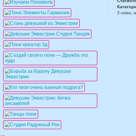
Статист
Категор
2
votes, 