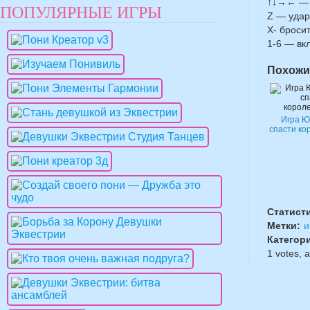
↑↓→← — 
ПОПУЛЯРНЫЕ ИГРЫ
Z — удар
X- броси
1-6 — вк
Похожи
Игра Ю
спасти ко
Статист
Метки:
и
Категор
1
votes, 