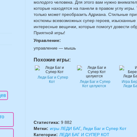
молодого человека. Для этого вам нужно внимател
которые находятся на панели в правом углу игры. 
только может преобразить Адриана. Стильные прич
костюмы всевозможных супер героев, изысканные
интересные вещички, которые помогут довести об
Приятной игры!
Управление:
управление — мышь
Похожие игры:
Леди Баг и Супер
Кот
Леди Баг и Супер
Игра Бе
Кот целуются
Леди Ба
Статистика:
9 882
Метки:
игры ЛЕДИ БАГ
,
Леди Баг и Супер Кот
Категории:
ЛЕДИ БАГ И СУПЕР КОТ