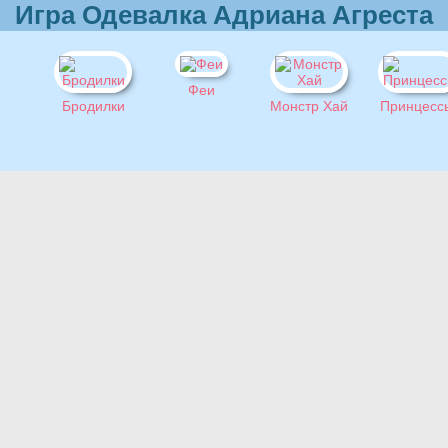
Игра Одевалка Адриана Агреста
Феи
Бродилки
Монстр Хай
Принцесс