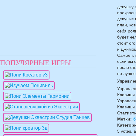
девушку 
прекрасн
девушке 
план, ко
себя рол
будет не
стоит ог
и Джимом
Самое гл
ПОПУЛЯРНЫЕ ИГРЫ
если вы 
после ст
но лучше
Управле
Управлен
Клавиши 
Управлен
Клавиши
Статист
Метки:
б
Категор
5
votes, 