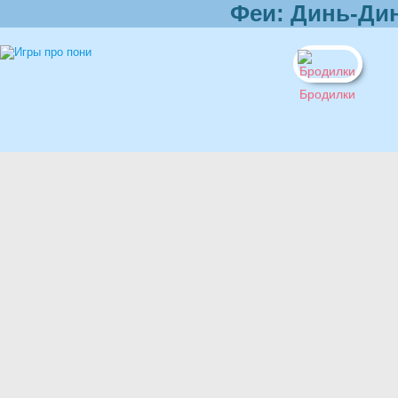
Феи: Динь-Ди
Бродилки