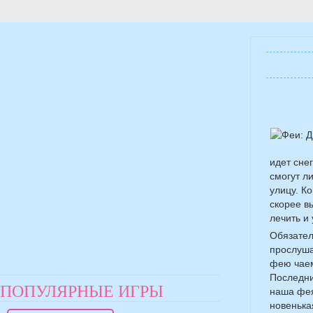
идет сне
смогут л
улицу. К
скорее в
лечить и
Обязател
прослуша
фею чаем
Последни
ПОПУЛЯРНЫЕ ИГРЫ
наша фея
новенька