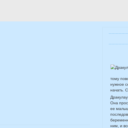
тому пов
нужное с
начать. С
Дракулау
Она прос
ее малыш
последов
беременн
ним, и в