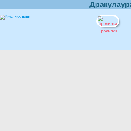
Дракулаур
Бродилки