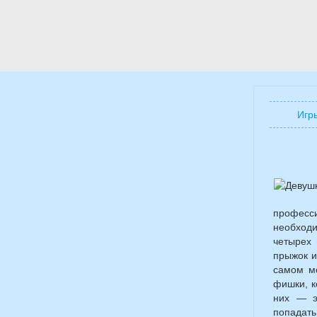
Игр
професс
необходи
четырех 
прыжок и
самом мо
фишки, к
них — э
попадать