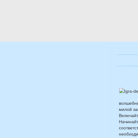
волшебны
милой за
Включайт
Начинайт
соответс
необходи