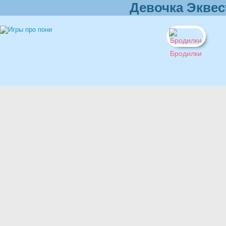
Девочка Эквес
Бродилки