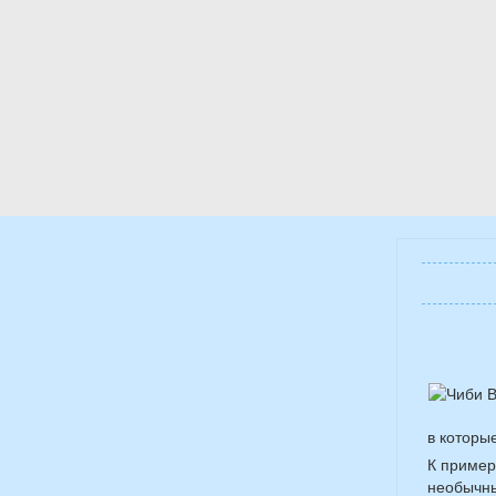
в которы
К пример
необычны