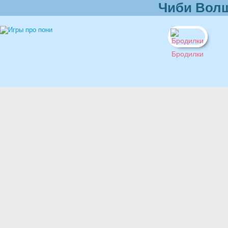
Чиби Вол
Бродилки