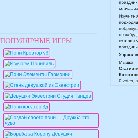
праздник
сейчас з
Изучите 
подходящ
побрякуш
не забуд
ПОПУЛЯРНЫЕ ИГРЫ
которая 
праздник
Управле
Мышка
Статист
Категор
0
votes, 