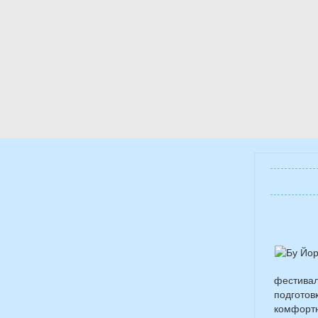
фестивал
подготов
комфортн