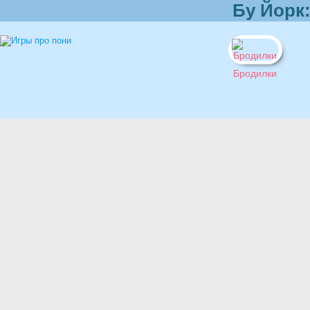
Бу Йорк:
Бродилки