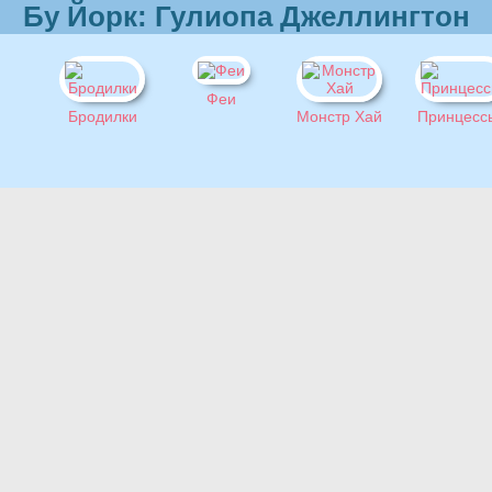
Бу Йорк: Гулиопа Джеллингтон
Феи
Бродилки
Монстр Хай
Принцесс