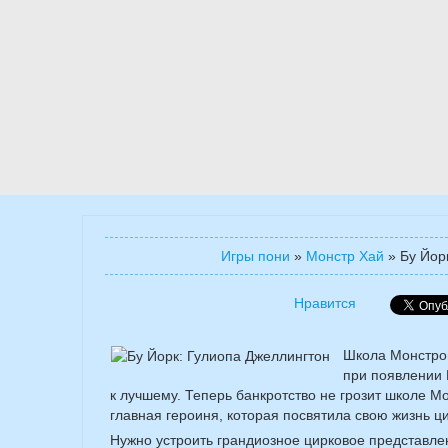
Игры пони
»
Монстр Хай
»
Бу Йор
Нравится
Школа Монстро
при появлении 
к лучшему. Теперь банкротство не грозит школе М
главная героиня, которая посвятила свою жизнь ц
Нужно устроить грандиозное цирковое представле