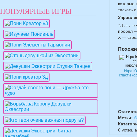
которые 
ПОПУЛЯРНЫЕ ИГРЫ
таскать 
Управле
↑,↓,←, →
пробел —
Х — стре
Похожи
Игра Ю
спасти ко
Статист
Метки:
б
Категор
0
votes, 