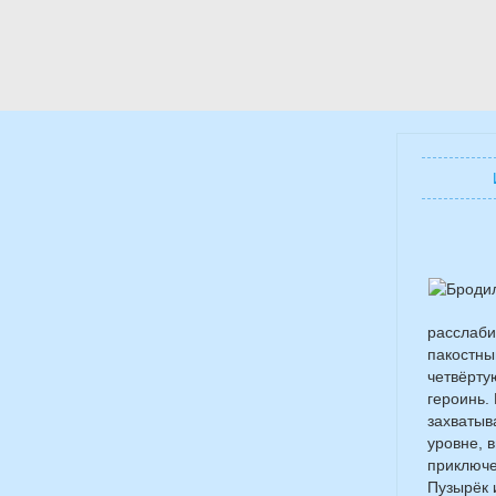
расслаби
пакостны
четвёрту
героинь.
захватыв
уровне, 
приключе
Пузырёк 