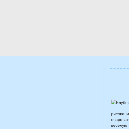
рисовани
очароват
веселую 