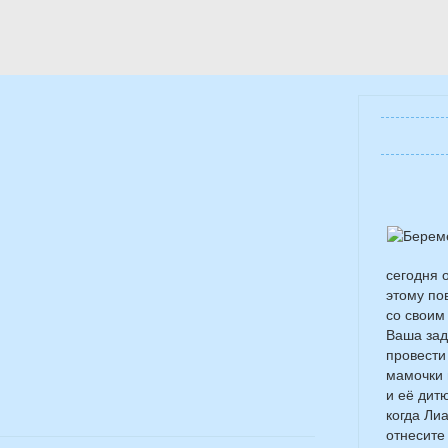
сегодня 
этому по
со своим
Ваша зад
провести
мамочки 
и её дит
когда Ли
отнесите