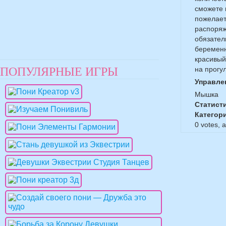
сможете 
пожелает
распоряж
обязател
беременн
красивый
ПОПУЛЯРНЫЕ ИГРЫ
на прогу
Управле
Мышка
Статист
Категор
0
votes, 