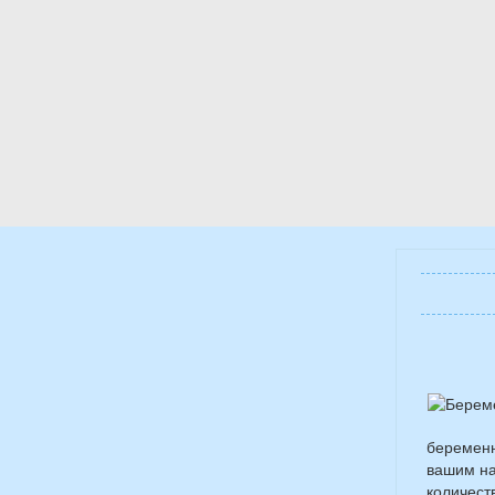
беременн
вашим на
количест