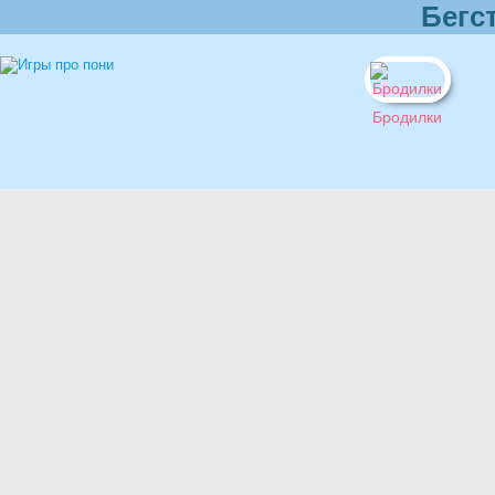
Бегс
Бродилки