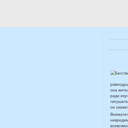
равнодуш
она жите
ради изуч
лягушата
он окаже
Внимател
невредим
всевозмо