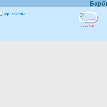
Барб
Бродилки