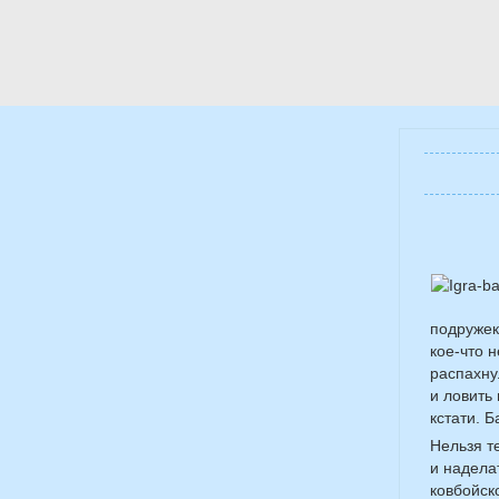
подружек
кое-что 
распахну
и ловить 
кстати. 
Нельзя т
и надела
ковбойск