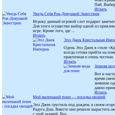
Пай. Выбери
Играть
Увидь Себя Рок-Девушкой Эквестрии
Игроку данный игровой слот подарит замечат
Для этого осуществи выбор одной из привлек
игре. Кроме того, зде ...
Играть
Эпл Джек Кристальная Имп
Одень Эпл Джек в стиле «К
всегда готова прийти на по
практичная и очень честная. С
Играть
Зимняя мод
Вот и наст
время смен
зимнюю оде
давно приме
Играть
Мой маленький пони — посадка овощей
Эпл Джек грустила под дождем, в своем огоро
Радуга Дэш. Вместе они решили вырастить о
с этой задачей. Воз ...