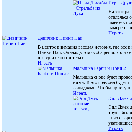
Игры Друж
На этот ра
отвлечься 
именно, по
намерены не
Играть
Девичник Пинки Пай
В центре внимания веселая история, где все 
Пинки Пай. Однажды эта особа решила органи
празднике она хотела в ...
Играть
Малышка Барби и Пони 2
Малышка снова будет проводи
ними. В этот раз она будет 
лошадками. Чтобы приступить
Играть
Эпл Джек д
Эпл Джек д
труды были
вниз с гор
укатившиеся
Играть