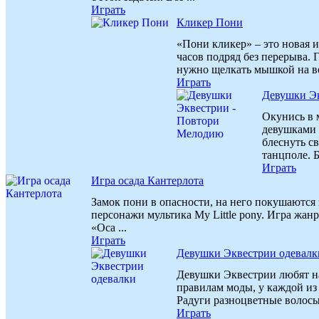
Играть
Кликер Пони
«Пони кликер» – это новая и
часов подряд без перерыва. 
нужно щелкать мышкой на ве
Играть
Девушки Э
Окунись в 
девушками 
блеснуть с
танцполе. Б
Играть
Игра осада Кантерлота
Замок пони в опасности, на него покушаются
персонажи мультика My Little pony. Игра жан
«Оса ...
Играть
Девушки Эквестрии одевалк
Девушки Эквестрии любят на
правилам моды, у каждой из
Радуги разноцветные волосы,
Играть