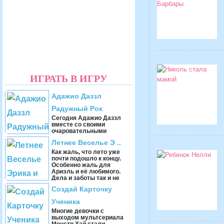
ИГРАТЬ В ИГРУ
Адажио Даззл
Радужный Рок
Сегодня Адажио Даззл
вместе со своими
очаровательными
подружками готовится к
Летнее Веселье Э ..
рок вечеринке. Она
обладает не только
Как жаль, что лето уже
красивым голос, ...
почти подошло к концу.
Особенно жаль для
Ариэль и её любимого.
Дела и заботы так и не
дали им времени немно ...
Создай Карточку
Ученика
Многие девочки с
выходом мультсериала