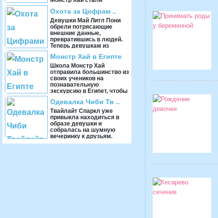
Монстр Хай стали
подрожать своим
Охота за Цифрам ..
любимым персонажам,
стараясь копировать их
Девушки Май Литл Пони
характеры, манер ...
обрели потрясающие
внешние данные,
превратившись в людей.
Теперь девушкам из
Эквестрии необходимо
Монстр Хай в Египте
получать о ...
Школа Монстр Хай
отправила большинство из
своих учеников на
познавательную
экскурсию в Египет, чтобы
они узнали много нового
Одевалка Чиби Тв ..
об эт ...
Твайлайт Спаркл уже
привыкла находиться в
образе девушки и
собралась на шумную
вечеринку к друзьям.
Помоги ей подобрать
самое восх ...